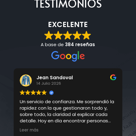
TESTIMONIOS
EXCELENTE
A base de
384 reseñas
Anleybert Martinez
14 Julio 2026
ndió la
Estoy muy satisfecho con la atención
o y,
recibida. Me ayudaron en un proceso que
cada
parecía complicado y lo hicieron de una
onas
forma sencilla y cercana. Agradezco
o
mucho la profesionalidad, la honestidad y
Leer más
el trato recibido.