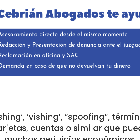
ishing’, ‘vishing’, “spoofing”, térm
arjetas, cuentas o similar que pu
muchos perjuicios económicos.