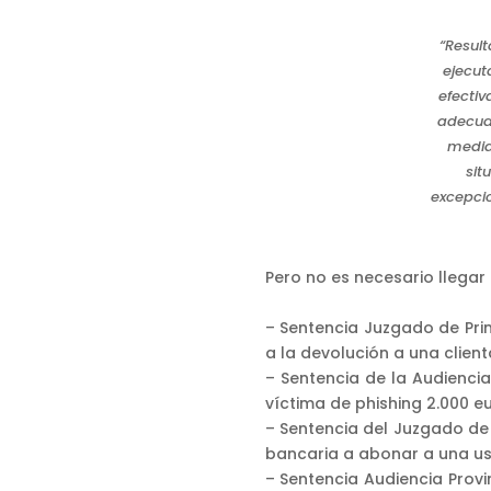
“Resul
ejecut
efectiv
adecuad
medid
sit
excepcio
Pero no es necesario llegar 
– Sentencia Juzgado de Pri
a la devolución a una clien
– Sentencia de la Audienci
víctima de phishing 2.000 e
– Sentencia del Juzgado de
bancaria a abonar a una us
– Sentencia Audiencia Prov