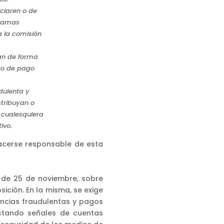
rciaren o de
gramas
a la comisión
ran de forma
nto de pago
udulenta y
stribuyan o
o cualesquiera
ivo.
cerse responsable de esta
, de 25 de noviembre, sobre
sición. En la misma, se exige
encias fraudulentas y pagos
ectando señales de cuentas