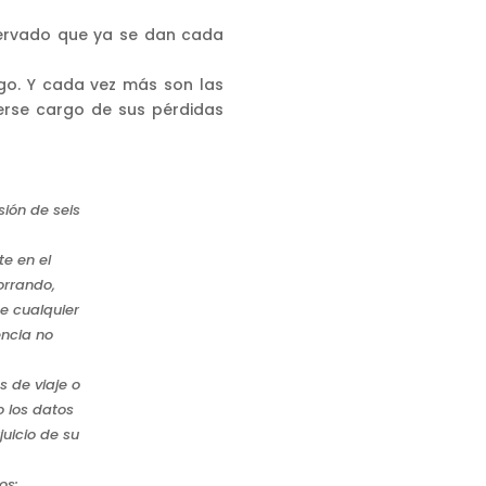
ervado que ya se dan cada
go. Y cada vez más son las
cerse cargo de sus
pérdidas
sión de seis
te en el
orrando,
e cualquier
encia no
s de viaje o
o los datos
juicio de su
os: