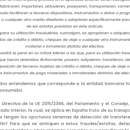
fabricaren, importaren, obtuvieren, poseyeren, transportaren, come
modo facilitaren a terceros dispositivos, instrumentos o datos o pro
, o cualquier otro medio diseñado o adaptado específicamente par
de las estafas previstas en este artículo.
 para su utilización fraudulenta, sustraigan, se apropiaren o adquie
rjetas de crédito o débito, cheques de viaje o cualquier otro instrume
material o inmaterial distinto del efectivo.
ondrá la pena en su mitad inferior a los que, para su utilización fra
ue fueron obtenidos ilícitamente, posean, adquieran, transfieran, di
osición de terceros tarjetas de crédito o débito, cheques de viaje 
os instrumentos de pago materiales o inmateriales distintos del efect
dos entendemos que corresponde a la entidad bancaria ha
consumidor.
Directiva de la UE 2015/2366, del Parlamento y el Consejo
ado Interior, la cual, se aplica en España fruto de su transpo
s tengan los oportunos sistemas de detección de transfer
fin? Para que se anticipen a estos fraudes/estafas, det