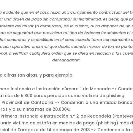
ta evidente que en el caso hubo un incumplimiento contractual del b
ar una orden de pago sin comprobar su legitimidad, es decir, que p
amente del titular (o autorizado) de la cuenta, al no disponer de un
o de seguridad que previniera tal tipo de órdenes fraudulentas ni
as concretas y específicas en el caso cuando toma conocimiento 
uación operativa anormal que debió, cuando menos de forma puntu
nal, a verificar cualquiera orden que se diera en relación a las cuen
demandante”.
a cifras tan altas, y para ejemplo:
mera Instancia e Instrucción número 1 de Moncada -> Cond
ta más de 5.800 euros perdidos como víctima de phishing
a Provincial de Cantabria -> Condenan a una entidad banca
uros y a su nieta más de 20.000€.
 Primera Instancia e Instrucción n.º 2 de Redondela (Pontev
uaria victima de estafa en medios de pago (phishing) más d
incial de Zaragoza de 14 de mayo de 2013 -> Condenan a la 