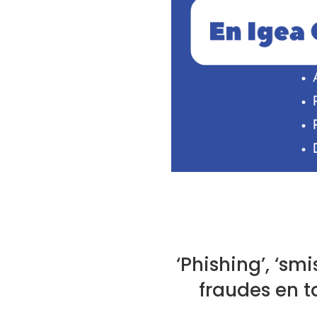
‘Phishing’, ‘sm
fraudes en t