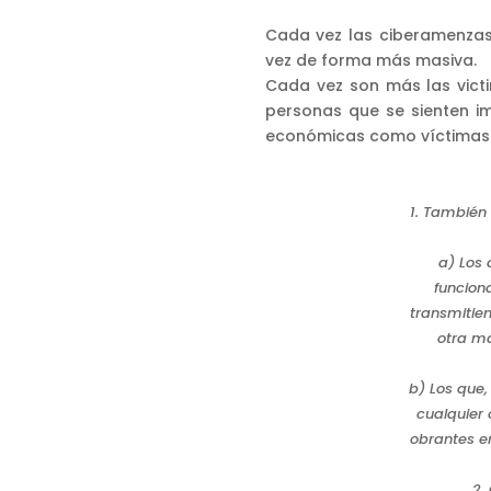
Cada vez las ciberamenza
vez de forma más masiva.
Cada vez son más las vict
personas que se sienten i
económicas como víctimas 
1. También 
a) Los 
funcion
transmitie
otra ma
b) Los que,
cualquier 
obrantes en
2.