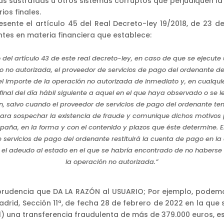
 sustraídas u otros sistemas corruptos que perjudiquen la
ios finales.
ente el artículo 45 del Real Decreto-ley 19/2018, de 23 de
tes en materia financiera que establece:
cio del artículo 43 de este real decreto-ley, en caso de que se ejecut
 no autorizada, el proveedor de servicios de pago del ordenante d
el importe de la operación no autorizada de inmediato y, en cualqui
final del día hábil siguiente a aquel en el que haya observado o se l
n, salvo cuando el proveedor de servicios de pago del ordenante t
ara sospechar la existencia de fraude y comunique dichos motivos p
paña, en la forma y con el contenido y plazos que éste determine. En
 servicios de pago del ordenante restituirá la cuenta de pago en la
 el adeudo al estado en el que se habría encontrado de no haberse
la operación no autorizada.”
risprudencia que DA LA RAZÓN al USUARIO; Por ejemplo, pode
adrid, Sección 11ª, de fecha 28 de febrero de 2022 en la que
l) una transferencia fraudulenta de más de 379.000 euros, e