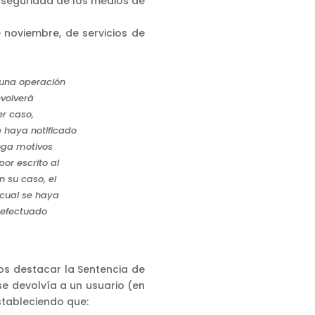
 seguridad de los medios de
 noviembre, de servicios de
e una operación
evolverá
er caso,
e haya notificado
enga motivos
or escrito al
 su caso, el
 cual se haya
 efectuado
mos destacar la Sentencia de
 se devolvía a un usuario (en
stableciendo que: