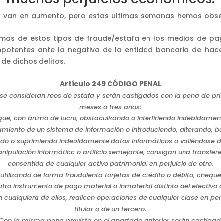
s van en aumento, pero estas ultimas semanas hemos obs
imas de estos tipos de fraude/estafa en los medios de pa
mpotentes ante la negativa de la entidad bancaria de ha
de dichos delitos
.
Artículo 249 CÓDIGO PENAL
se consideran reos de estafa y serán castigados con la pena de pri
meses a tres años:
que, con ánimo de lucro, obstaculizando o interfiriendo indebidamen
amiento de un sistema de información o introduciendo, alterando, b
ndo o suprimiendo indebidamente datos informáticos o valiéndose d
nipulación informática o artificio semejante, consigan una transfer
consentida de cualquier activo patrimonial en perjuicio de otro.
 utilizando de forma fraudulenta tarjetas de crédito o débito, cheque
otro instrumento de pago material o inmaterial distinto del efectivo 
 cualquiera de ellos, realicen operaciones de cualquier clase en per
titular o de un tercero.
 Con la misma pena prevista en el apartado anterior serán castigad