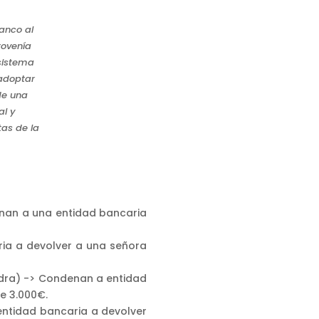
anco al
rovenía
 sistema
 adoptar
de una
al y
tas de la
enan a una entidad bancaria
ria a devolver a una señora
edra) -> Condenan a entidad
e 3.000€.
entidad bancaria a devolver