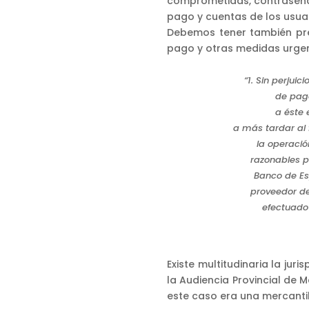
comprometidas, contraseñas
pago y cuentas de los usuar
Debemos tener también pres
pago y otras medidas urgen
“1. Sin perjui
de pago
a éste 
a más tardar al 
la operació
razonables p
Banco de Es
proveedor de
efectuado
Existe multitudinaria la ju
la Audiencia Provincial de M
este caso era una mercanti