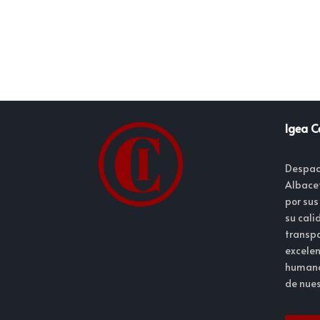
Igea C
Despac
Albace
por sus
su cali
transpa
excelen
humano
de nues