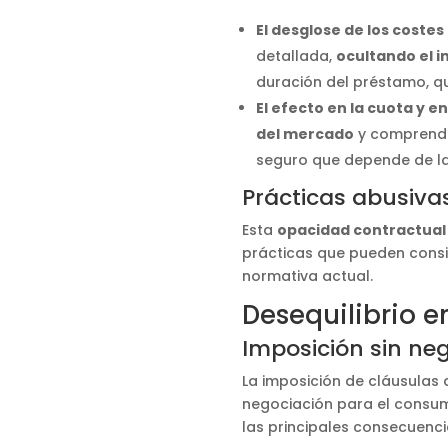
El desglose de los costes
detallada,
ocultando el i
duración del préstamo, qu
El efecto en la cuota y en
del mercado
y comprender
seguro que depende de la
Prácticas abusivas
Esta
opacidad contractual
prácticas que pueden cons
normativa actual.
Desequilibrio 
Imposición sin ne
La imposición de cláusulas
negociación para el consum
las principales consecuenc