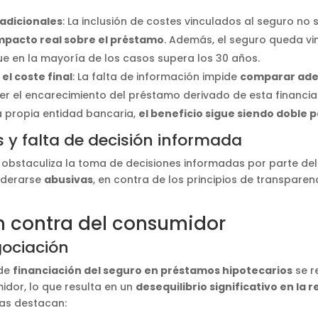
 adicionales
: La inclusión de costes vinculados al seguro no
mpacto real sobre el préstamo
. Además, el seguro queda vi
e en la mayoría de los casos supera los 30 años.
 el coste final
: La falta de información impide
comparar ade
 el encarecimiento del préstamo derivado de esta financia
 propia entidad bancaria,
el beneficio sigue siendo doble 
 y falta de decisión informada
obstaculiza la toma de decisiones informadas por parte de
iderarse
abusivas
, en contra de los principios de transparen
en contra del consumidor
gociación
 de
financiación del seguro en préstamos hipotecarios
se re
idor, lo que resulta en un
desequilibrio significativo en la 
ias destacan: