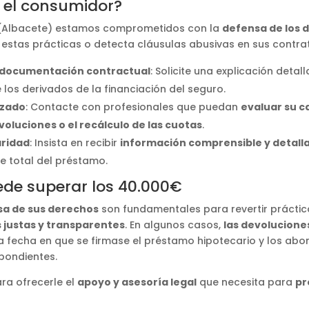
 el consumidor?
 (Albacete) estamos comprometidos con la
defensa de los 
 estas prácticas o detecta cláusulas abusivas en sus contr
a documentación contractual
: Solicite una explicación deta
los derivados de la financiación del seguro.
izado
: Contacte con profesionales que puedan
evaluar su c
voluciones o el recálculo de las cuotas
.
aridad
: Insista en recibir
información comprensible y detall
te total del préstamo.
de superar los 40.000€
sa de sus derechos
son fundamentales para revertir práctic
 justas y transparentes
. En algunos casos,
las devolucione
a fecha en que se firmase el préstamo hipotecario y los ab
spondientes.
ra ofrecerle el
apoyo y asesoría legal
que necesita para
pr