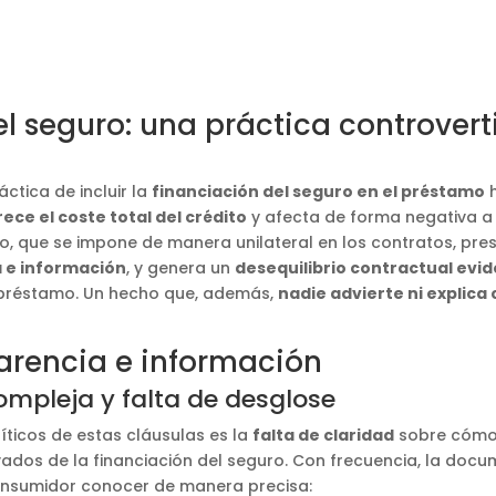
l seguro: una práctica controverti
áctica de incluir la
financiación del seguro en el préstamo
h
ece el coste total del crédito
y afecta de forma negativa a
, que se impone de manera unilateral en los contratos, pre
 e información
, y genera un
desequilibrio contractual evid
 préstamo. Un hecho que, además,
nadie advierte ni explica
parencia e información
pleja y falta de desglose
ticos de estas cláusulas es la
falta de claridad
sobre cómo 
vados de la financiación del seguro. Con frecuencia, la doc
onsumidor conocer de manera precisa: