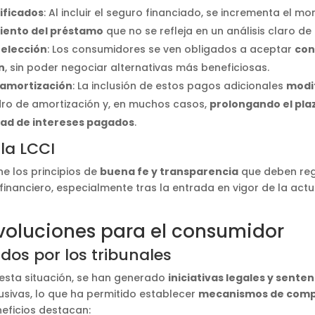
tificados
: Al incluir el seguro financiado, se incrementa el mo
iento del préstamo
que no se refleja en un análisis claro de 
 elección
: Los consumidores se ven obligados a aceptar
con
n
, sin poder negociar alternativas más beneficiosas.
 amortización
: La inclusión de estos pagos adicionales
modif
dro de amortización y, en muchos casos,
prolongando el pla
ad de intereses pagados
.
la LCCI
ne los principios de
buena fe y transparencia
que deben regi
financiero, especialmente tras la entrada en vigor de la act
evoluciones para el consumidor
dos por los tribunales
 esta situación, se han generado
iniciativas legales y senten
usivas, lo que ha permitido establecer
mecanismos de com
eficios destacan: