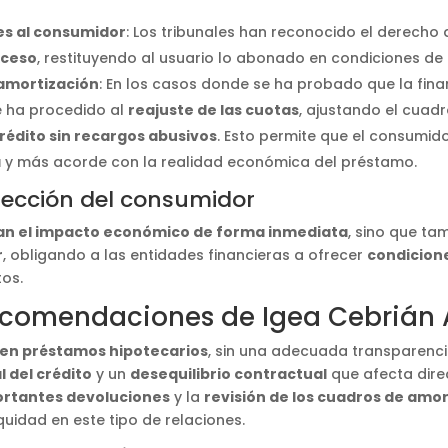
es al consumidor
: Los tribunales han reconocido el derecho 
xceso
, restituyendo al usuario lo abonado en condiciones de
 amortización
: En los casos donde se ha probado que la fina
e ha procedido al
reajuste de las cuotas
, ajustando el cuad
crédito sin recargos abusivos
. Esto permite que el consumido
a
y más acorde con la realidad económica del préstamo.
tección del consumidor
ian el impacto económico de forma inmediata
, sino que ta
r
, obligando a las entidades financieras a ofrecer
condicione
os.
recomendaciones de Igea Cebrián
 en préstamos hipotecarios
, sin una adecuada transparenci
l del crédito
y un
desequilibrio contractual
que afecta dire
rtantes devoluciones
y la
revisión de los cuadros de amor
quidad en este tipo de relaciones.