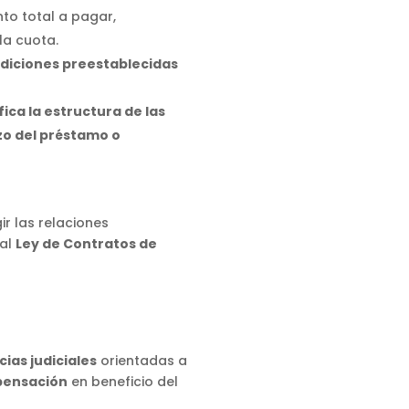
nto total a pagar,
la cuota.
diciones preestablecidas
ica la estructura de las
zo del préstamo o
r las relaciones
ual
Ley de Contratos de
cias judiciales
orientadas a
pensación
en beneficio del