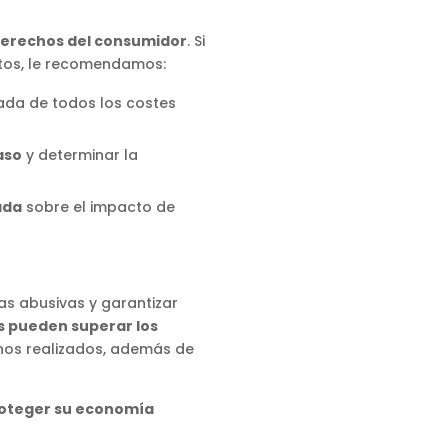
derechos del consumidor
. Si
atos, le recomendamos:
llada de todos los costes
aso
y determinar la
ada
sobre el impacto de
as abusivas y garantizar
s pueden superar los
onos realizados, además de
oteger su economía