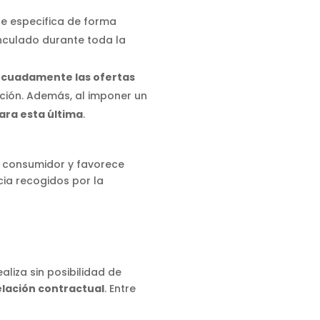
 se especifica de forma
nculado durante toda la
cuadamente las ofertas
ción. Además, al imponer un
para esta última
.
l consumidor y favorece
cia recogidos por la
aliza sin posibilidad de
relación contractual
. Entre