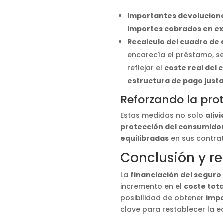
Importantes devolucion
importes cobrados en e
Recalculo del cuadro de
encarecía el préstamo, s
reflejar el
coste real del 
estructura de pago just
Reforzando la pro
Estas medidas no solo
aliv
protección del consumido
equilibradas
en sus contrat
Conclusión y 
La
financiación del seguro
incremento en el
coste tota
posibilidad de obtener
impo
clave para restablecer la e