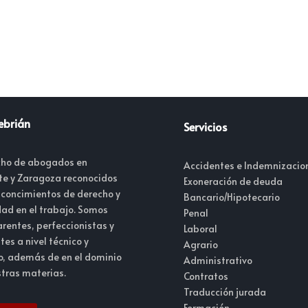
ebrián
Servicios
ho de abogados en
Accidentes e Indemnizacio
te y Zaragoza reconocidos
Exoneración de deuda
 concimientos de derecho y
Bancario/Hipotecario
dad en el trabajo. Somos
Penal
rentes, perfeccionistas y
Laboral
tes a nivel técnico y
Agrario
, además de en el dominio
Administrativo
tras materias.
Contratos
Traducción jurada
Formación