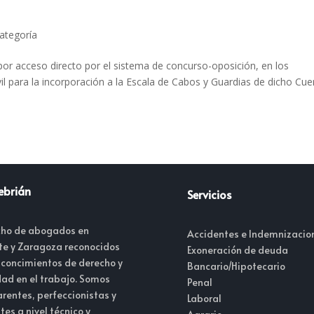
categoría
por acceso directo por el sistema de concurso-oposición, en los
il para la incorporación a la Escala de Cabos y Guardias de dicho Cu
ebrián
Servicios
ho de abogados en
Accidentes e Indemnizacio
te y Zaragoza reconocidos
Exoneración de deuda
 concimientos de derecho y
Bancario/Hipotecario
dad en el trabajo. Somos
Penal
rentes, perfeccionistas y
Laboral
tes a nivel técnico y