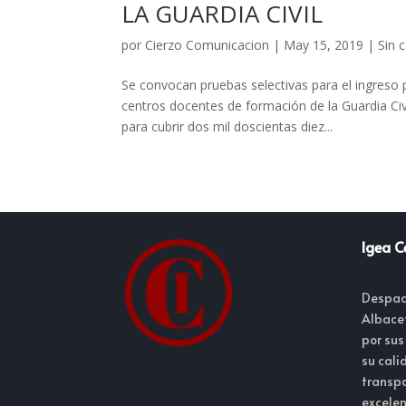
LA GUARDIA CIVIL
por
Cierzo Comunicacion
|
May 15, 2019
|
Sin 
Se convocan pruebas selectivas para el ingreso 
centros docentes de formación de la Guardia Civ
para cubrir dos mil doscientas diez...
Igea C
Despac
Albace
por sus
su cali
transpa
excelen