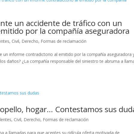
te un accidente de tráfico con un
 emitido por la compañía aseguradora
entes
,
Civil
,
Derecho
,
Formas de reclamación
 de un informe contradictorio al emitido por la compañía aseguradora 
 los daños? ¿La compañía responsable del siniestro te abruma a llam
atropello, hogar… Contestamos sus dud
dentes
,
Civil
,
Derecho
,
Formas de reclamación
ma a llamadas para que aceptes su ridícula oferta motivada de