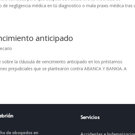
o de negligencia médica en tú diagnostico o mala praxis médica tras
encimiento anticipado
tecario
de sobre la cláusula de vencimiento anticipado en los préstamos
tiones prejudiciales que se plantearon contra ABANCA Y BANKIA. A
ebrián
Servicios
ho de abogados en
Accidentes e Indemnizacio