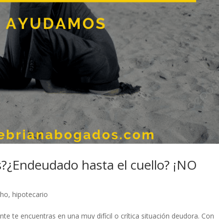
?¿Endeudado hasta el cuello? ¡NO
cho
,
hipotecario
te te encuentras en una muy difícil o crítica situación deudora. Con