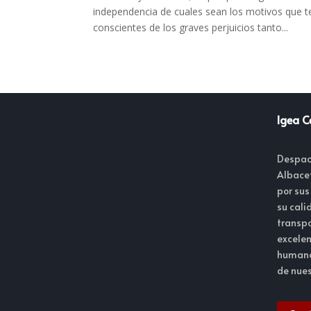
independencia de cuales sean los motivos que t
conscientes de los graves perjuicios tanto...
Igea C
Despac
Albace
por sus
su cali
transpa
excelen
humano
de nues