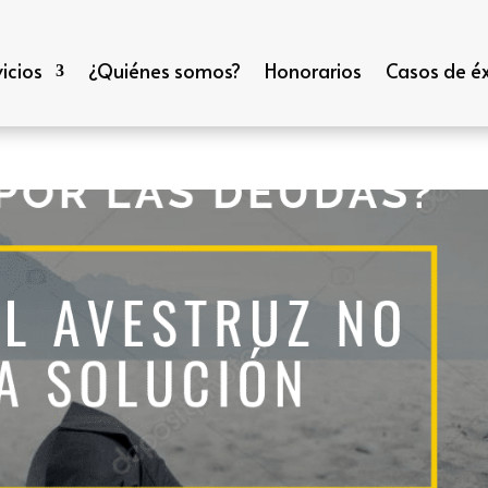
icios
¿Quiénes somos?
Honorarios
Casos de éx