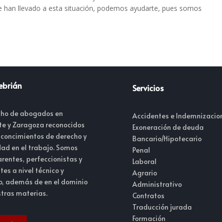
e han llevado a esta situación, podemos ayudarte, pues somos
ebrián
Servicios
ho de abogados en
Accidentes e Indemnizacio
te y Zaragoza reconocidos
Exoneración de deuda
 concimientos de derecho y
Bancario/Hipotecario
dad en el trabajo. Somos
Penal
rentes, perfeccionistas y
Laboral
tes a nivel técnico y
Agrario
, además de en el dominio
Administrativo
tras materias.
Contratos
Traducción jurada
Formación