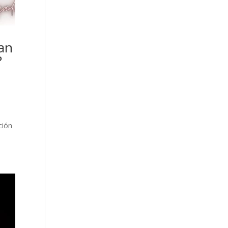
han
?
ción