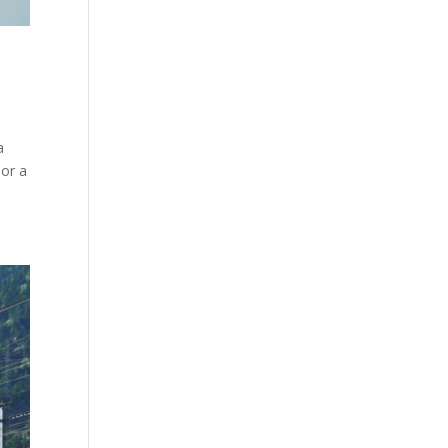
a
ior a